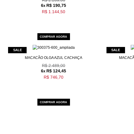
6
R$ 190,75
x
ÚLTIMOS LANÇAMENTOS
R$ 1.144,50
COMPRAR AGORA
MACACÃO OLGA AZUL CACHAÇA
MACACÃ
R$ 2.489,00
6
R$ 124,45
x
R$ 746,70
COMPRAR AGORA