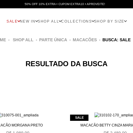
50% OFF 10% EXTRA • CUPOM EXTRA10 • APROVEITE!
SALE
NEW IN
SHOP ALL
COLLECTIONS
SHOP BY SIZE
SHOP ALL
PARTE ÚNICA
MACACÕES
BUSCA: SALE
RESULTADO DA BUSCA
ACÃO MORGANA PRETO
MACACÃO BETTY CINZA MARI
R$ 1.989,00
R$ 2.489,00