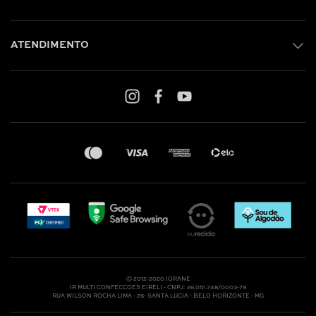
ATENDIMENTO
Shop online: (31) 2010-4222
Whatsapp: (31) 97219-6604
Email: shoponline@iorane.com.br
Nossas Lojas
Ⓒ 2012-2020 IORANE
IR MULTI CONFECCOES EIRELI - CNPJ: 26.051.748/0003-79
RUA WILSON ROCHA LIMA - 26- SANTA LÚCIA - BELO HORIZONTE - MG