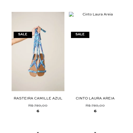
RASTEIRA CAMILLE AZUL
CINTO LAURA AREIA
T
R$ 789,00
R$ 789,00
6
6