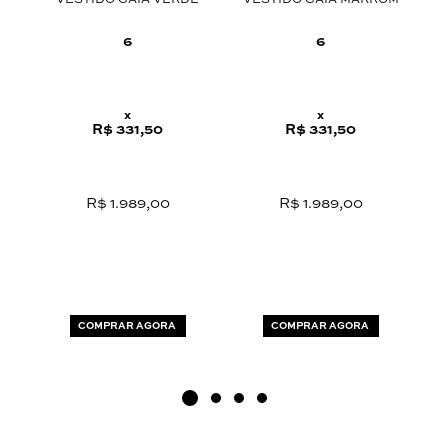
VESTIDO GAIA VERDE
VESTIDO GAIA MARROM
C
O
6
6
x
x
R$ 331,50
R$ 331,50
R$ 1.989,00
R$ 1.989,00
COMPRAR AGORA
COMPRAR AGORA