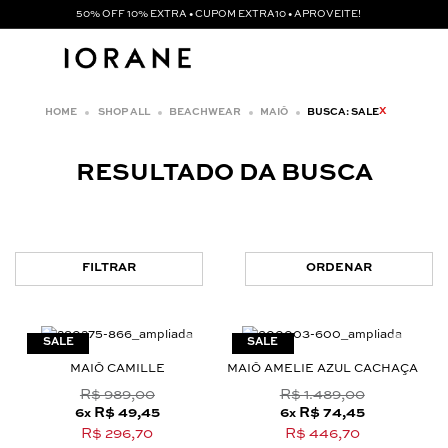
50% OFF 10% EXTRA • CUPOM EXTRA10 • APROVEITE!
X
SHOP ALL
BEACHWEAR
MAIÔ
BUSCA: SALE
RESULTADO DA BUSCA
FILTRAR
ORDENAR
MAIÔ CAMILLE
MAIÔ AMELIE AZUL CACHAÇA
R$ 989,00
R$ 1.489,00
6
R$ 49,45
6
R$ 74,45
x
x
R$ 296,70
R$ 446,70