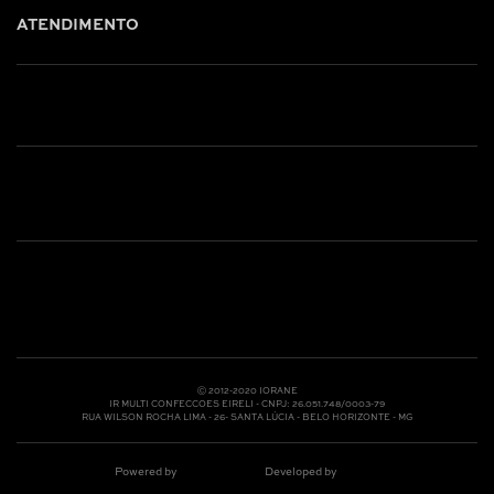
ATENDIMENTO
Shop online: (31) 2010-4222
Whatsapp: (31) 97219-6604
Email: shoponline@iorane.com.br
Nossas Lojas
Ⓒ 2012-2020 IORANE
IR MULTI CONFECCOES EIRELI - CNPJ: 26.051.748/0003-79
RUA WILSON ROCHA LIMA - 26- SANTA LÚCIA - BELO HORIZONTE - MG
Powered by
Developed by