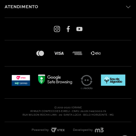
ATENDIMENTO
Shop online: (31) 2010-4222
Whatsapp: (31) 97219-6604
Email: shoponline@iorane.com.br
Nossas Lojas
Ⓒ 2012-2020 IORANE
IR MULTI CONFECCOES EIRELI - CNPJ: 26.051.748/0003-79
RUA WILSON ROCHA LIMA - 26- SANTA LÚCIA - BELO HORIZONTE - MG
Powered by
Developed by