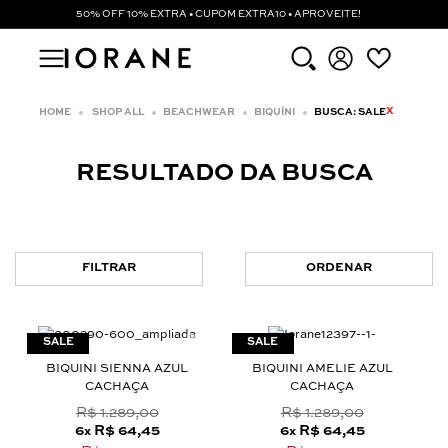
50% OFF 10% EXTRA • CUPOM EXTRA10 • APROVEITE!
X
SHOP ALL
BEACHWEAR
BIQUÍNI
BUSCA: SALE
RESULTADO DA BUSCA
FILTRAR
ORDENAR
BIQUINI SIENNA AZUL
BIQUINI AMELIE AZUL
CACHAÇA
CACHAÇA
R$ 1.289,00
R$ 1.289,00
6
R$ 64,45
6
R$ 64,45
x
x