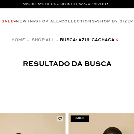
50% OFF 10% EXTRA • CUPOM EXTRA10 • APROVEITE!
SALE
NEW IN
SHOP ALL
COLLECTIONS
SHOP BY SIZE
SHOP ALL
BUSCA: AZUL CACHACA
X
RESULTADO DA BUSCA