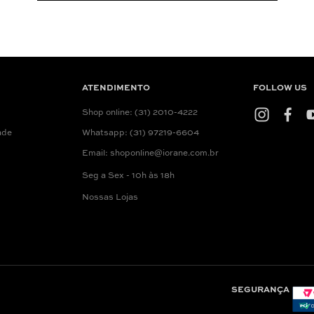
ATENDIMENTO
FOLLOW US
Shop online: (31) 2010-4222
ade
Whatsapp: (31) 97219-6604
Email: shoponline@iorane.com.br
Seg a Sex - 10h às 18h
Nossas Lojas
SEGURANÇA