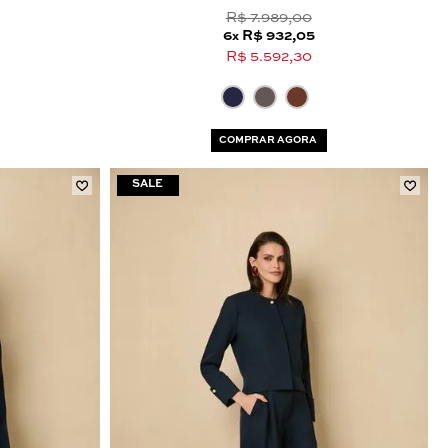
R$ 7.989,00
6
R$ 932,05
x
R$ 5.592,30
COMPRAR AGORA