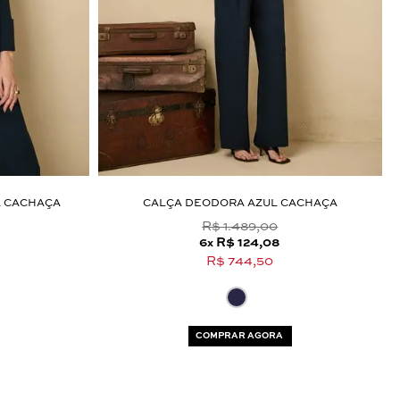
 CACHAÇA
CALÇA DEODORA AZUL CACHAÇA
R$ 1.489,00
6
R$ 124,08
x
R$ 744,50
COMPRAR AGORA