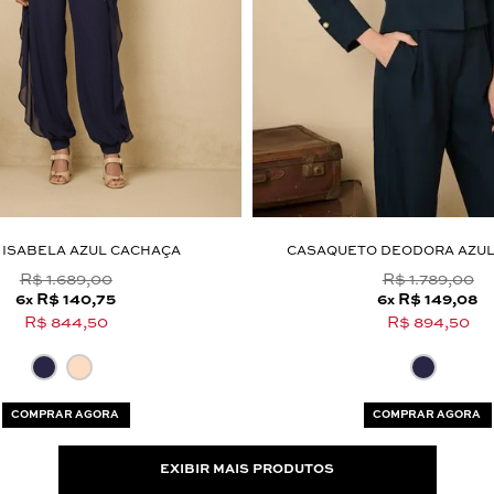
 ISABELA AZUL CACHAÇA
CASAQUETO DEODORA AZUL
R$ 1.689,00
R$ 1.789,00
6
R$ 140,75
6
R$ 149,08
x
x
R$ 844,50
R$ 894,50
COMPRAR AGORA
COMPRAR AGORA
EXIBIR MAIS PRODUTOS