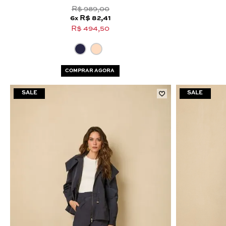
R$ 989,00
6
R$ 82,41
x
R$ 494,50
COMPRAR AGORA