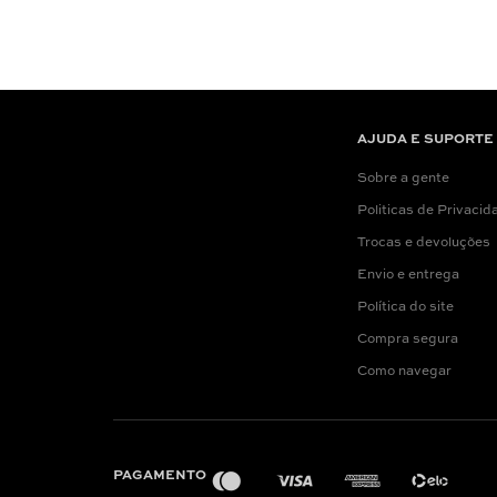
AJUDA E SUPORTE
Sobre a gente
Politicas de Privacid
Trocas e devoluções
Envio e entrega
Política do site
Compra segura
Como navegar
PAGAMENTO