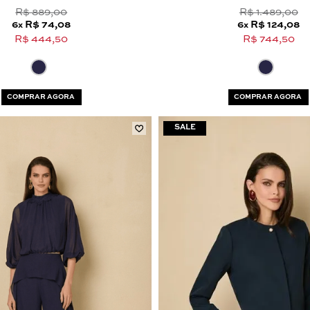
R$ 889,00
R$ 1.489,00
6
R$ 74,08
6
R$ 124,08
x
x
R$ 444,50
R$ 744,50
COMPRAR AGORA
COMPRAR AGORA