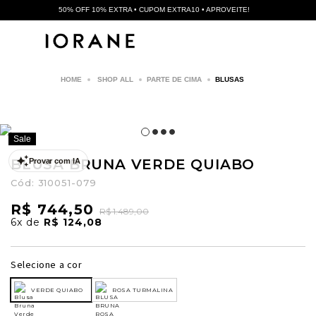
50% OFF 10% EXTRA • CUPOM EXTRA10 • APROVEITE!
SHOP ALL
PARTE DE CIMA
BLUSAS
Sale
BLUSA BRUNA VERDE QUIABO
Provar com IA
Cód:
310051-079
R$ 744,50
R$ 1.489,00
6x
de
R$ 124,08
Selecione a cor
VERDE QUIABO
ROSA TURMALINA