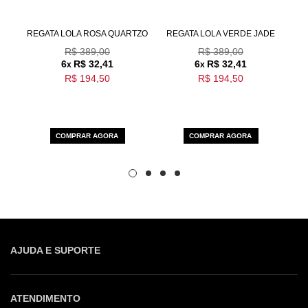
OM
REGATA LOLA ROSA QUARTZO
REGATA LOLA VERDE JADE
CA
R$ 389,00
R$ 389,00
6
R$ 32,41
6
R$ 32,41
x
x
R$ 194,50
R$ 194,50
COMPRAR AGORA
COMPRAR AGORA
AJUDA E SUPORTE
ATENDIMENTO