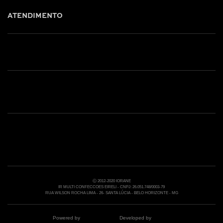
ATENDIMENTO
Shop online: (31) 2010-4222
Whatsapp: (31) 97219-6604
Email: shoponline@iorane.com.br
Nossas Lojas
Ⓒ 2012-2020 IORANE
IR MULTI CONFECCOES EIRELI - CNPJ: 26.051.748/0003-79
RUA WILSON ROCHA LIMA - 26- SANTA LÚCIA - BELO HORIZONTE - MG
Powered by
Developed by