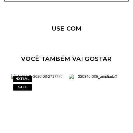
Nossa personal shopper
pode te ajudar!
USE COM
Selecione o tamanho que você deseja:
34
36
38
44
VOCÊ TAMBÉM VAI GOSTAR
NXT LVL