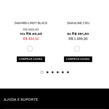
Aceito os
termos e polí­ticas de privacidade
N
SAIA MIDI LINDY BLACK
SAIA ALINE CRU
R$ 989,00
10
R$ 49,45
6
R$ 281,50
x
x
R$ 494,50
R$ 1.689,00
COMPRAR AGORA
COMPRAR AGORA
AJUDA E SUPORTE