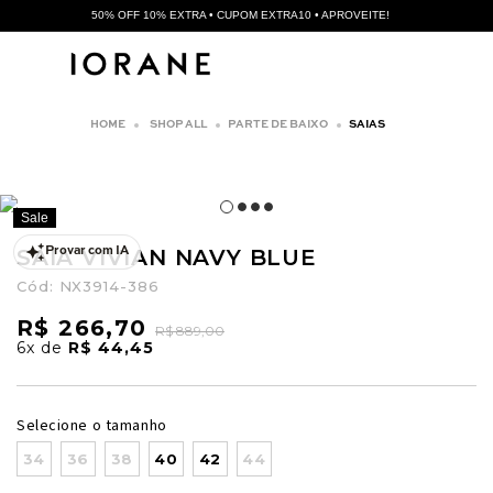
50% OFF 10% EXTRA • CUPOM EXTRA10 • APROVEITE!
SHOP ALL
PARTE DE BAIXO
SAIAS
Sale
SAIA VIVIAN NAVY BLUE
Provar com IA
Cód:
NX3914-386
R$ 266,70
R$ 889,00
6x
de
R$ 44,45
Selecione o tamanho
34
36
38
40
42
44