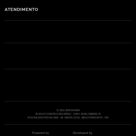
ATENDIMENTO
Shop online: (31) 2010-4222
Whatsapp: (31) 97219-6604
Email: shoponline@iorane.com.br
Nossas Lojas
Ⓒ 2012-2020 IORANE
IR MULTI CONFECCOES EIRELI - CNPJ: 26.051.748/0003-79
RUA WILSON ROCHA LIMA - 26- SANTA LÚCIA - BELO HORIZONTE - MG
Powered by
Developed by