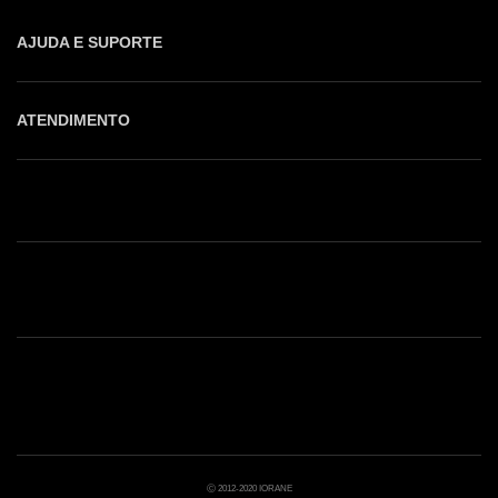
AJUDA E SUPORTE
ATENDIMENTO
Shop online: (31) 2010-4222
Whatsapp: (31) 97219-6604
Email: shoponline@iorane.com.br
Nossas Lojas
Ⓒ 2012-2020 IORANE