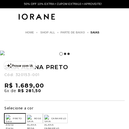
50% OFF 10% EXTRA • CUPOM EXTRA10 • APROVEITE!
SHOP ALL
PARTE DE BAIXO
SAIAS
SAIA ALANA PRETO
Provar com IA
Cód:
320153-001
R$ 1.689,00
6x
de
R$ 281,50
Selecione a cor
PRETO
ROSE
CARAMELO