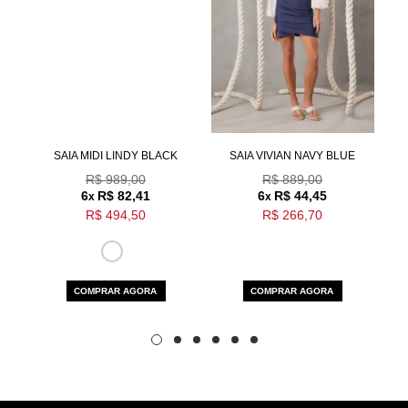
Aceito os
termos e polí­ticas de privacidade
N
SAIA MIDI LINDY BLACK
SAIA VIVIAN NAVY BLUE
R$ 989,00
R$ 889,00
6
R$ 82,41
6
R$ 44,45
x
x
R$ 494,50
R$ 266,70
COMPRAR AGORA
COMPRAR AGORA