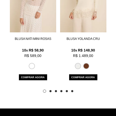
Aceito os
termos e polí­ticas de privacidade
SAS
BLUSA NATI MINI ROSAS
BLUSA YOLANDA CRU
10
R$ 58,90
10
R$ 148,90
x
x
R$ 589,00
R$ 1.489,00
COMPRAR AGORA
COMPRAR AGORA