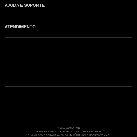
AJUDA E SUPORTE
ATENDIMENTO
Shop online: (31) 2010-4222
Whatsapp: (31) 97219-6604
Email: shoponline@iorane.com.br
Nossas Lojas
Ⓒ 2012-2020 IORANE
IR MULTI CONFECCOES EIRELI - CNPJ: 26.051.748/0003-79
RUA WILSON ROCHA LIMA - 26- SANTA LÚCIA - BELO HORIZONTE - MG