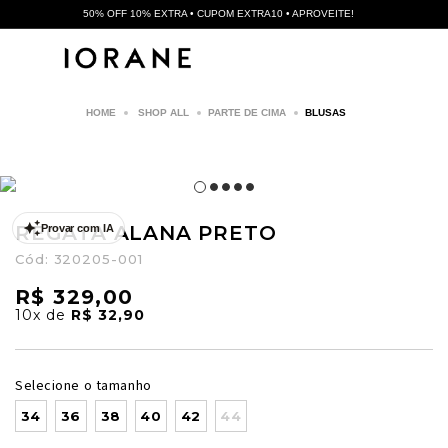
50% OFF 10% EXTRA • CUPOM EXTRA10 • APROVEITE!
SHOP ALL
PARTE DE CIMA
BLUSAS
REGATA ALANA PRETO
Provar com IA
Cód:
320205-001
R$ 329,00
10x
de
R$ 32,90
Selecione o tamanho
34
36
38
40
42
44