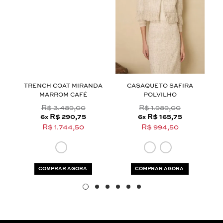
Aceito os
termos e polí­ticas de privacidade
A
TRENCH COAT MIRANDA
CASAQUETO SAFIRA
JA
MARROM CAFÉ
POLVILHO
R$ 3.489,00
R$ 1.989,00
6
R$ 290,75
6
R$ 165,75
x
x
R$ 1.744,50
R$ 994,50
COMPRAR AGORA
COMPRAR AGORA