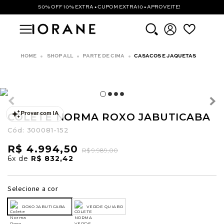
50% OFF 10% EXTRA • CUPOM EXTRA10 • APROVEITE!
SHOP ALL
PARTE DE CIMA
CASACOS E JAQUETAS
COLETE NORMA ROXO JABUTICABA
Provar com IA
Cód:
300081-152
R$ 4.994,50
R$ 9.989,00
6x
de
R$ 832,42
Selecione a cor
ROXO JABUTICABA
VERDE QUIABO