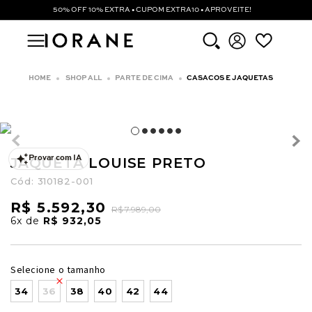
50% OFF 10% EXTRA • CUPOM EXTRA10 • APROVEITE!
SHOP ALL
PARTE DE CIMA
CASACOS E JAQUETAS
JAQUETA LOUISE PRETO
Provar com IA
Cód:
310182-001
R$ 5.592,30
R$ 7.989,00
6x
de
R$ 932,05
Selecione o tamanho
34
36
38
40
42
44