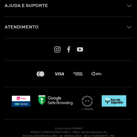
AJUDA E SUPORTE
ATENDIMENTO
Shop online: (31) 2010-4222
Whatsapp: (31) 97219-6604
Email: shoponline@iorane.com.br
Nossas Lojas
Ⓒ 2012-2020 IORANE
IR MULTI CONFECCOES EIRELI - CNPJ: 26.051.748/0003-79
RUA WILSON ROCHA LIMA - 26- SANTA LÚCIA - BELO HORIZONTE - MG