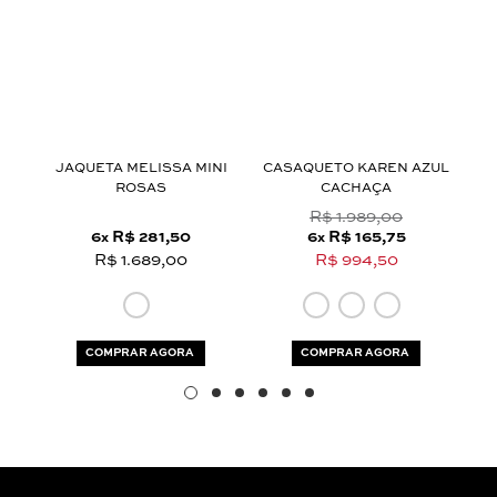
Aceito os
termos e polí­ticas de privacidade
A
JAQUETA MELISSA MINI
CASAQUETO KAREN AZUL
JA
ROSAS
CACHAÇA
R$ 1.989,00
6
R$ 281,50
6
R$ 165,75
x
x
R$ 1.689,00
R$ 994,50
COMPRAR AGORA
COMPRAR AGORA