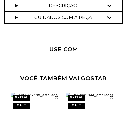
DESCRIÇÃO:
CUIDADOS COM A PEÇA:
Nossa personal shopper
pode te ajudar!
USE COM
Selecione o tamanho que você deseja:
34
44
VOCÊ TAMBÉM VAI GOSTAR
NXT LVL
NXT LVL
N