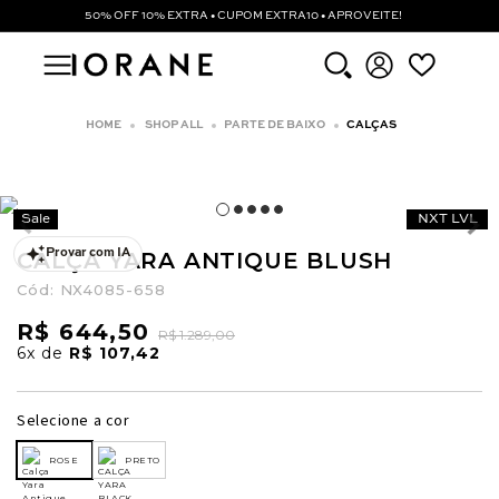
50% OFF 10% EXTRA • CUPOM EXTRA10 • APROVEITE!
SHOP ALL
PARTE DE BAIXO
CALÇAS
Sale
NXT LVL
CALÇA YARA ANTIQUE BLUSH
Provar com IA
Cód:
NX4085-658
R$ 644,50
R$ 1.289,00
6x
de
R$ 107,42
Selecione a cor
ROSE
PRETO