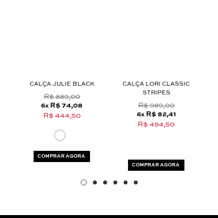
Aceito os
termos e polí­ticas de privacidade
A
CALÇA JULIE BLACK
CALÇA LORI CLASSIC
STRIPES
R$ 889,00
6
R$ 74,08
R$ 989,00
x
6
R$ 82,41
x
R$ 444,50
R$ 494,50
COMPRAR AGORA
COMPRAR AGORA