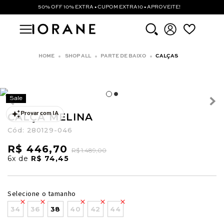
50% OFF 10% EXTRA • CUPOM EXTRA10 • APROVEITE!
SHOP ALL
PARTE DE BAIXO
CALÇAS
Sale
CALÇA MELINA
Provar com IA
Cód:
280129-046
R$ 446,70
R$ 1.489,00
6x
de
R$ 74,45
Selecione o tamanho
34
36
38
40
42
44