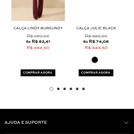
Aceito os
termos e polí­ticas de privacidade
S
CALÇA LINDY BURGUNDY
CALÇA JULIE BLACK
R$ 989,00
R$ 889,00
6
R$ 82,41
6
R$ 74,08
x
x
R$ 494,50
R$ 444,50
COMPRAR AGORA
COMPRAR AGORA
AJUDA E SUPORTE