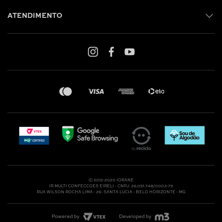
ATENDIMENTO
Shop online: (31) 2010-4222
Whatsapp: (31) 97219-6604
Email: shoponline@iorane.com.br
Nossas Lojas
Ⓒ 2012-2020 IORANE
IR MULTI CONFECCOES EIRELI - CNPJ: 26.051.748/0003-79
RUA WILSON ROCHA LIMA - 26- SANTA LÚCIA - BELO HORIZONTE - MG
Powered by
Developed by