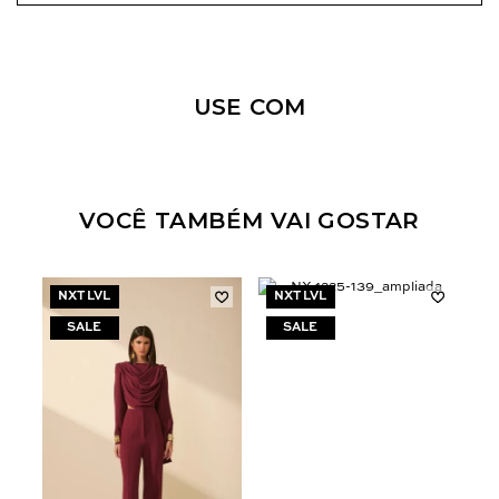
Nossa personal shopper
pode te ajudar!
USE COM
Selecione o tamanho que você deseja:
34
36
40
42
44
VOCÊ TAMBÉM VAI GOSTAR
NXT LVL
NXT LVL