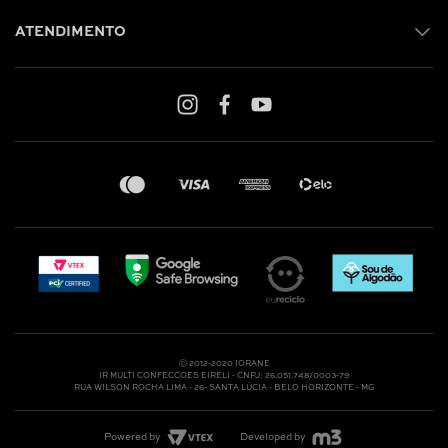
ATENDIMENTO
Shop online: (31) 2010-4222
Whatsapp: (31) 97219-6604
Email: shoponline@iorane.com.br
Nossas Lojas
Ⓒ 2012-2020 IORANE
IR MULTI CONFECCOES EIRELI - CNPJ: 26.051.748/0003-79
RUA WILSON ROCHA LIMA - 26- SANTA LÚCIA - BELO HORIZONTE - MG
Powered by
Developed by