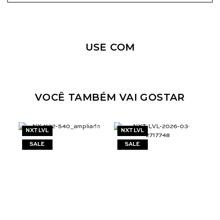
Nossa personal shopper
pode te ajudar!
USE COM
Selecione o tamanho que você deseja:
44
VOCÊ TAMBÉM VAI GOSTAR
NXT LVL
NXT LVL