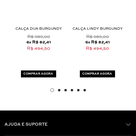
Aceito os
termos e polí­ticas de privacidade
S
CALÇA DUA BURGUNDY
CALÇA LINDY BURGUNDY
C
R$ 989,00
R$ 989,00
6
R$ 82,41
6
R$ 82,41
x
x
R$ 494,50
R$ 494,50
COMPRAR AGORA
COMPRAR AGORA
AJUDA E SUPORTE