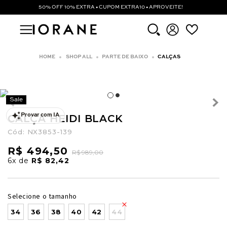
50% OFF 10% EXTRA • CUPOM EXTRA10 • APROVEITE!
SHOP ALL
PARTE DE BAIXO
CALÇAS
Sale
CALÇA HEIDI BLACK
Provar com IA
Cód:
NX3853-139
R$ 494,50
R$ 989,00
6x
de
R$ 82,42
Selecione o tamanho
34
36
38
40
42
44