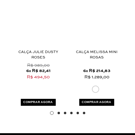
Aceito os
termos e polí­ticas de privacidade
L
CALÇA JULIE DUSTY
CALÇA MELISSA MINI
C
ROSES
ROSAS
R$ 989,00
6
R$ 82,41
6
R$ 214,83
x
x
R$ 494,50
R$ 1.289,00
COMPRAR AGORA
COMPRAR AGORA