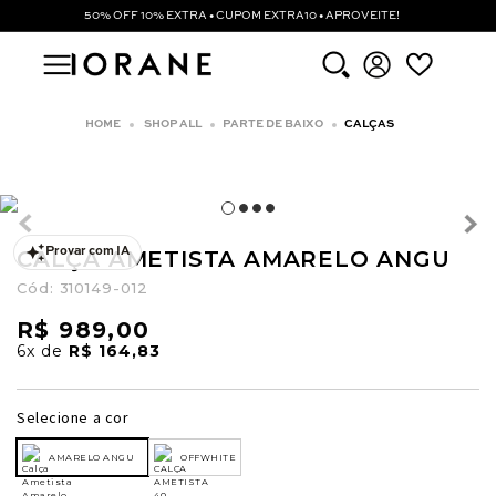
50% OFF 10% EXTRA • CUPOM EXTRA10 • APROVEITE!
SHOP ALL
PARTE DE BAIXO
CALÇAS
CALÇA AMETISTA AMARELO ANGU
Provar com IA
Cód:
310149-012
R$ 989,00
6x
de
R$ 164,83
Selecione a cor
AMARELO ANGU
OFFWHITE