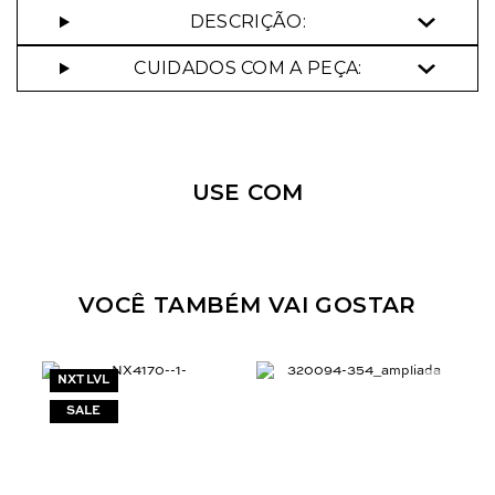
DESCRIÇÃO:
CUIDADOS COM A PEÇA:
Nossa personal shopper
pode te ajudar!
USE COM
Selecione o tamanho que você deseja:
34
36
38
42
44
VOCÊ TAMBÉM VAI GOSTAR
NXT LVL