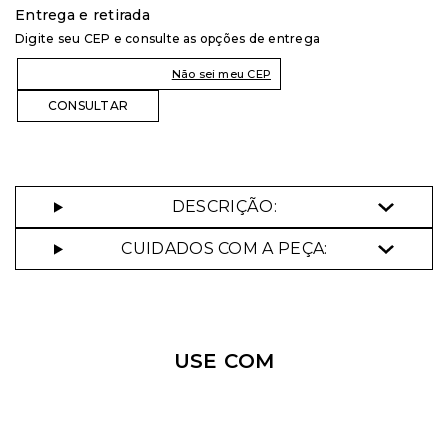
Entrega e retirada
Digite seu CEP e consulte as opções de entrega
Selecione o tamanho que você deseja:
Não sei meu CEP
34
38
42
DESCRIÇÃO:
CUIDADOS COM A PEÇA:
USE COM
Aceito os
termos e polí­ticas de privacidade