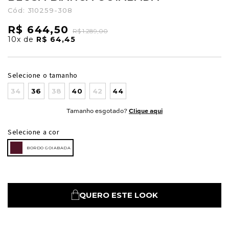
Cód:
310259-308
R$ 644,50
R$ 1.289,00
10x
de
R$ 64,45
Selecione o tamanho
34
36
38
40
42
44
Tamanho esgotado?
Clique aqui
Selecione a cor
BORDO GOIABADA
QUERO ESTE LOOK
Nossa personal shopper
pode te ajudar!