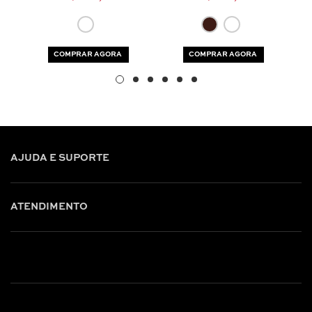
COMPRAR AGORA
COMPRAR AGORA
AJUDA E SUPORTE
ATENDIMENTO
Shop online: (31) 2010-4222
Whatsapp: (31) 97219-6604
Email: shoponline@iorane.com.br