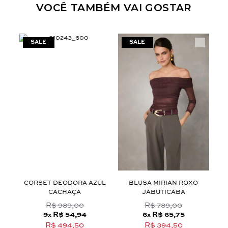
VOCÊ TAMBÉM VAI GOSTAR
CORSET DEODORA AZUL
BLUSA MIRIAN ROXO
CACHAÇA
JABUTICABA
R$ 989,00
R$ 789,00
9
R$ 54,94
6
R$ 65,75
x
x
R$ 494,50
R$ 394,50