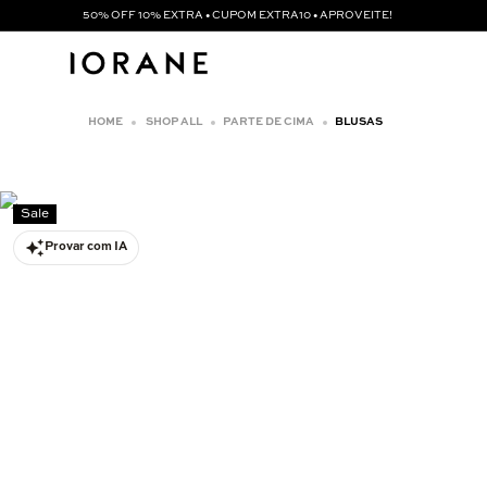
50% OFF 10% EXTRA • CUPOM EXTRA10 • APROVEITE!
SHOP ALL
PARTE DE CIMA
BLUSAS
Sale
Provar com IA