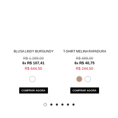
Aceito os
termos e polí­ticas de privacidade
DO
BLUSA LINDY BURGUNDY
T-SHIRT MELINA RAPADURA
R$ 1.289,00
R$ 489,00
6
R$ 107,41
6
R$ 40,75
x
x
R$ 644,50
R$ 244,50
COMPRAR AGORA
COMPRAR AGORA