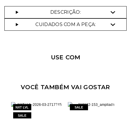
DESCRIÇÃO:
CUIDADOS COM A PEÇA:
Nossa personal shopper
pode te ajudar!
Selecione o tamanho que você deseja:
USE COM
34
42
44
VOCÊ TAMBÉM VAI GOSTAR
NXT LVL