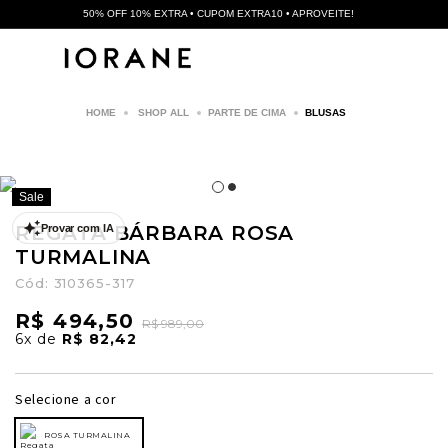
50% OFF 10% EXTRA • CUPOM EXTRA10 • APROVEITE!
SHOP ALL
PARTE DE CIMA
BLUSAS
Sale
REGATA BÁRBARA ROSA
Provar com IA
TURMALINA
Cód:
310365-317
R$ 494,50
R$ 989,00
6x
de
R$ 82,42
Selecione a cor
ROSA TURMALINA