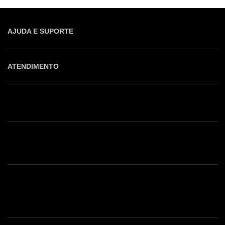
AJUDA E SUPORTE
ATENDIMENTO
Shop online: (31) 2010-4222
Whatsapp: (31) 97219-6604
Email: shoponline@iorane.com.br
Nossas Lojas