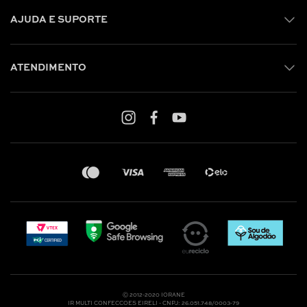
AJUDA E SUPORTE
ATENDIMENTO
Shop online: (31) 2010-4222
Whatsapp: (31) 97219-6604
Email: shoponline@iorane.com.br
Nossas Lojas
Ⓒ 2012-2020 IORANE
IR MULTI CONFECCOES EIRELI - CNPJ: 26.051.748/0003-79