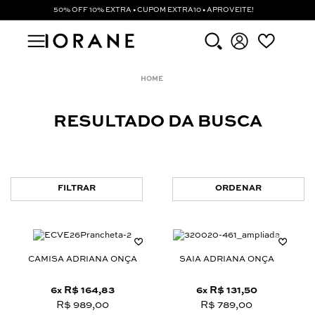
50% OFF 10% EXTRA • CUPOM EXTRA10 • APROVEITE!
RESULTADO DA BUSCA
FILTRAR
ORDENAR
CAMISA ADRIANA ONÇA
SAIA ADRIANA ONÇA
6
R$ 164,83
6
R$ 131,50
x
x
R$ 989,00
R$ 789,00