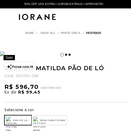
50% OFF 10% EXTRA • CUPOM EXTRA10 • APROVEITE!
SHOP ALL
PARTE ÚNICA
VESTIDOS
Sale
VESTIDO MATILDA PÃO DE LÓ
Provar com IA
Cód:
300131-081
R$ 596,70
R$ 1.989,00
6x
de
R$ 99,45
Selecione a cor
PAO DE LO
ROXO JABUTICABA