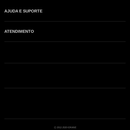
AJUDA E SUPORTE
ATENDIMENTO
Shop online: (31) 2010-4222
Whatsapp: (31) 97219-6604
Email: shoponline@iorane.com.br
Nossas Lojas
Ⓒ 2012-2020 IORANE