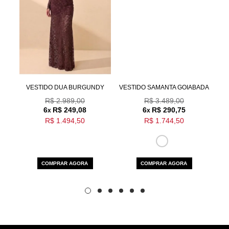
Aceito os
termos e polí­ticas de privacidade
URA
VESTIDO DUA BURGUNDY
VESTIDO SAMANTA GOIABADA
V
R$ 2.989,00
R$ 3.489,00
6
R$ 249,08
6
R$ 290,75
x
x
R$ 1.494,50
R$ 1.744,50
COMPRAR AGORA
COMPRAR AGORA