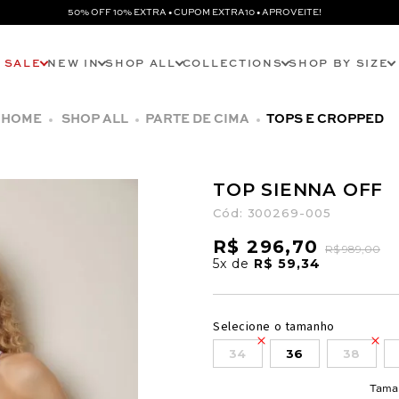
50% OFF 10% EXTRA • CUPOM EXTRA10 • APROVEITE!
SALE
NEW IN
SHOP ALL
COLLECTIONS
SHOP BY SIZE
SHOP ALL
PARTE DE CIMA
TOPS E CROPPED
TOP SIENNA OFF
Cód:
300269-005
R$ 296,70
R$ 989,00
5x
de
R$ 59,34
Selecione o tamanho
34
36
38
Tama