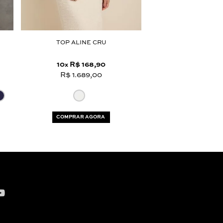
TOP ALINE CRU
TOP LORETTA
R$ 1.389,
10
R$ 168,90
8
R$ 52,
x
x
R$ 1.689,00
R$ 416,7
COMPRAR AGORA
COMPRAR AG