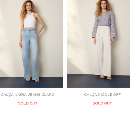
Selecione o tamanho que você deseja:
34
38
42
44
CALÇA NADIA JEANS CLARO
CALÇA NICOLE OFF
SOLD OUT
Aceito os
termos e polí­ticas de privacidade
SOLD OUT