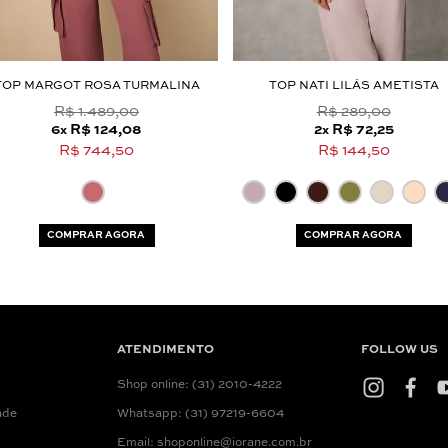
TOP MARGOT ROSA TURMALINA
TOP NATI LILÁS AMETISTA
R$ 1.489,00
R$ 289,00
6
R$ 124,08
2
R$ 72,25
x
x
R$ 744,50
R$ 144,50
COMPRAR AGORA
COMPRAR AGORA
ATENDIMENTO
FOLLOW US
Shop online: (31) 2010-4222
ade
Whatsapp: (31) 97219-6604
Email: shoponline@iorane.com.br