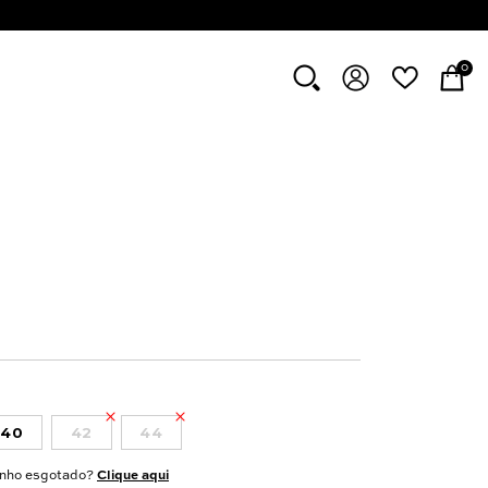
0
40
42
44
nho esgotado?
Clique aqui