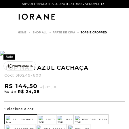
50% OFF 10% EXTRA • CUPOM EXTRA10 • APROVEITE!
SHOP ALL
PARTE DE CIMA
TOPS E CROPPED
Sale
TOP NATI AZUL CACHAÇA
Provar com IA
Cód:
310249-600
R$ 144,50
R$ 289,00
6x
de
R$ 24,08
Selecione a cor
AZUL CACHACA
PRETO
LILAS
ROXO JABUTICABA