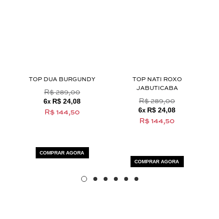
Nossa personal shopper
pode te ajudar!
Selecione o tamanho que você deseja:
36
40
TOP DUA BURGUNDY
TOP NATI ROXO
JABUTICABA
R$ 289,00
6
R$ 24,08
R$ 289,00
x
6
R$ 24,08
x
R$ 144,50
R$ 144,50
COMPRAR AGORA
COMPRAR AGORA
termos e polí­ticas de privacidade
Aceito os