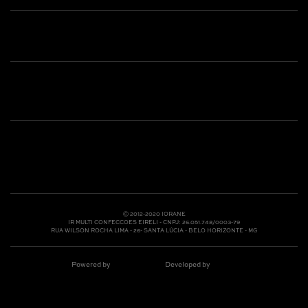
Shop online: (31) 2010-4222
Whatsapp: (31) 97219-6604
Email: shoponline@iorane.com.br
Nossas Lojas
Ⓒ 2012-2020 IORANE
IR MULTI CONFECCOES EIRELI - CNPJ: 26.051.748/0003-79
RUA WILSON ROCHA LIMA - 26- SANTA LÚCIA - BELO HORIZONTE - MG
Powered by
Developed by