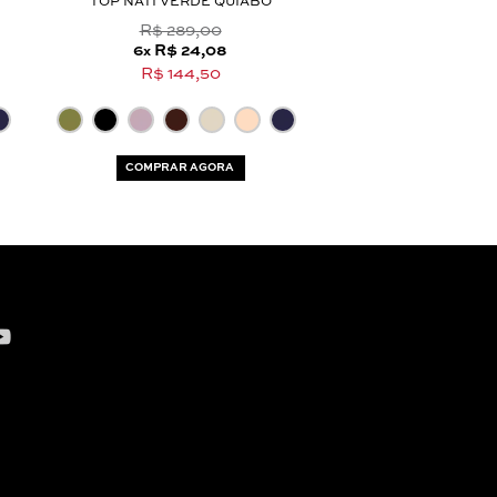
TOP NATI VERDE QUIABO
TOP ALINE 
R$ 289,00
6
R$ 24,08
6
R$ 281
x
x
R$ 144,50
R$ 1.689,
COMPRAR AGORA
COMPRAR AG