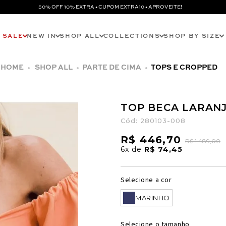
50% OFF 10% EXTRA • CUPOM EXTRA10 • APROVEITE!
SALE
NEW IN
SHOP ALL
COLLECTIONS
SHOP BY SIZE
SHOP ALL
PARTE DE CIMA
TOPS E CROPPED
TOP BECA LARAN
Cód:
280103-008
R$ 446,70
R$ 1.489,00
6x
de
R$ 74,45
Selecione a cor
MARINHO
Selecione o tamanho