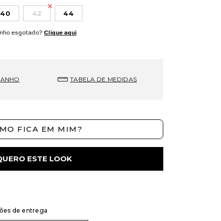
40
42
44
nho esgotado?
Clique aqui
MANHO
TABELA DE MEDIDAS
MO FICA EM MIM?
QUERO ESTE LOOK
ções de entrega