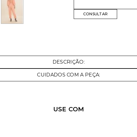
Nossa personal shopper
pode te ajudar!
DESCRIÇÃO:
Selecione o tamanho que você deseja:
CUIDADOS COM A PEÇA:
42
USE COM