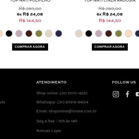
TOP NATI POLVILHO
TOP NATI CINZA ARDÓSIA
R$ 289,00
R$ 289,00
6
R$ 24,08
6
R$ 24,08
x
x
R$ 144,50
R$ 144,50
COMPRAR AGORA
COMPRAR AGORA
ATENDIMENTO
FOLLOW US
Shop online: (31) 2010-4222
ade
Whatsapp: (31) 97219-6604
Email: shoponline@iorane.com.br
Seg a Sex - 10h às 18h
Nossas Lojas