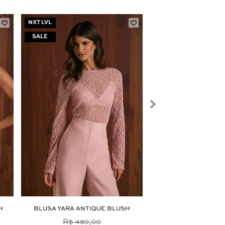
NXT LVL
H
BLUSA YARA ANTIQUE BLUSH
BLUSA RENATA CIN
R$ 489,00
R$ 389,