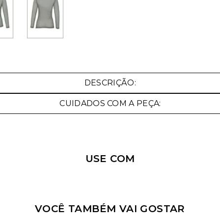
Nossa personal shopper
pode te ajudar!
DESCRIÇÃO:
Selecione o tamanho que você deseja:
CUIDADOS COM A PEÇA:
34
42
44
USE COM
VOCÊ TAMBÉM VAI GOSTAR