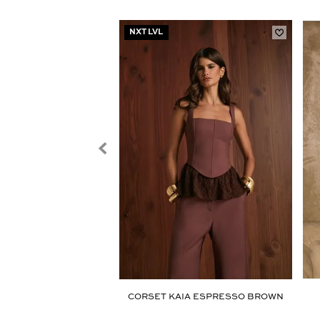
NXT LVL
RI CLASSIC STRIPES
CORSET KAIA ESPRESSO BROWN
R$ 989,00