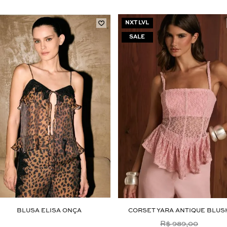
NXT LVL
Aceito os
termos e polí­ticas de privacidade
BLUSA ELISA ONÇA
CORSET YARA ANTIQUE BLUS
R$ 989,00