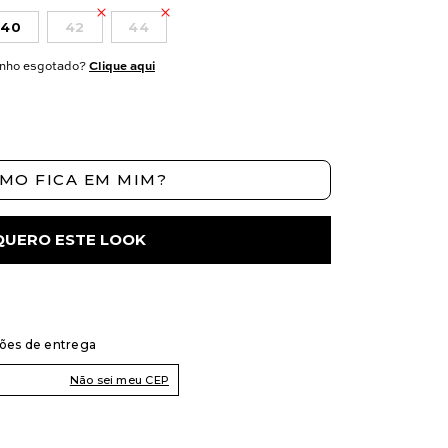
40
42
44
nho esgotado?
Clique aqui
MO FICA EM MIM?
QUERO ESTE LOOK
ções de entrega
Não sei meu CEP