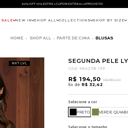
50% OFF 10% EXTRA • CUPOM EXTRA10 • APROVEITE!
SALE
NEW IN
SHOP ALL
COLLECTIONS
SHOP BY SIZE
SHOP ALL
PARTE DE CIMA
BLUSAS
SEGUNDA PELE L
NXT LVL
Cód:
NX4238-139
R$ 194,50
R$ 389,00
6x
de
R$ 32,42
Selecione a cor
PRETO
VERDE QUIAB
Selecione o tamanho