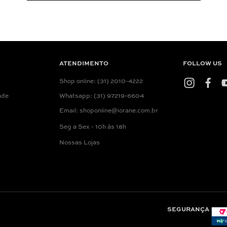
ATENDIMENTO
FOLLOW US
Shop online: (31) 2010-4222
ade
Whatsapp: (31) 97219-6604
Email: shoponline@iorane.com.br
Seg a Sex - 10h às 18h
Nossas Lojas
SEGURANÇA