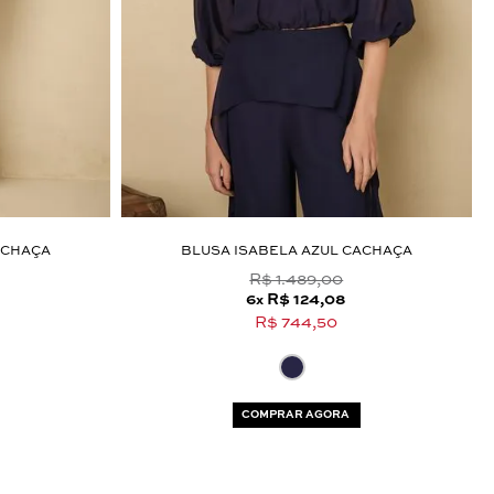
ACHAÇA
BLUSA ISABELA AZUL CACHAÇA
R$ 1.489,00
6
R$ 124,08
x
R$ 744,50
COMPRAR AGORA