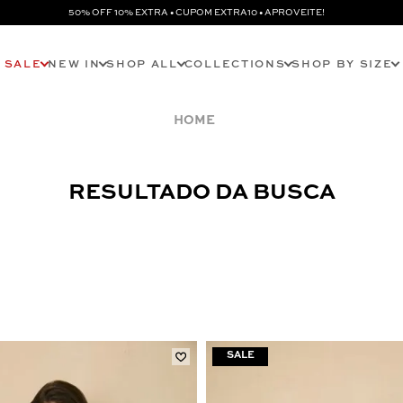
50% OFF 10% EXTRA • CUPOM EXTRA10 • APROVEITE!
SALE
NEW IN
SHOP ALL
COLLECTIONS
SHOP BY SIZE
RESULTADO DA BUSCA