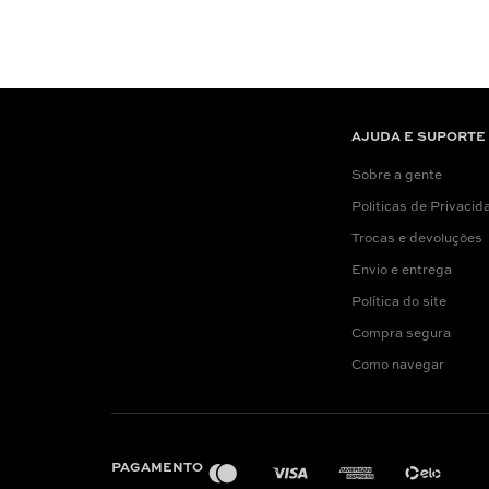
AJUDA E SUPORTE
Sobre a gente
Politicas de Privacid
Trocas e devoluções
Envio e entrega
Política do site
Compra segura
Como navegar
PAGAMENTO