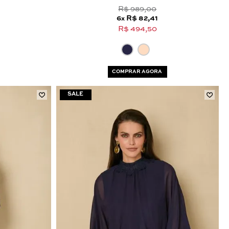
R$ 989,00
6
R$ 82,41
x
R$ 494,50
COMPRAR AGORA