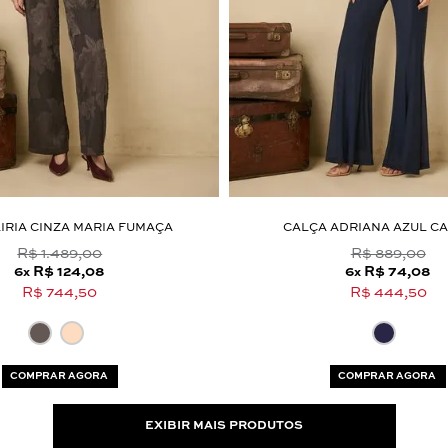
IRIA CINZA MARIA FUMAÇA
CALÇA ADRIANA AZUL C
R$ 1.489,00
R$ 889,00
6
R$ 124,08
6
R$ 74,08
x
x
R$ 744,50
R$ 444,50
COMPRAR AGORA
COMPRAR AGORA
EXIBIR MAIS PRODUTOS