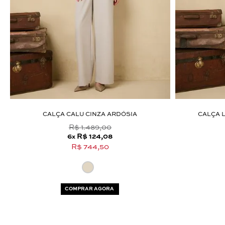
CALÇA CALU CINZA ARDÓSIA
CALÇA L
R$ 1.489,00
6
R$ 124,08
x
R$ 744,50
COMPRAR AGORA