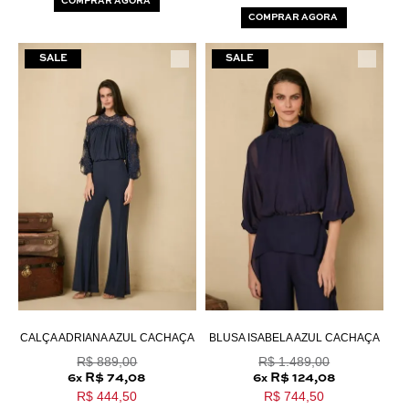
COMPRAR AGORA
COMPRAR AGORA
CALÇA ADRIANA AZUL CACHAÇA
BLUSA ISABELA AZUL CACHAÇA
R$ 889,00
R$ 1.489,00
6
R$ 74,08
6
R$ 124,08
x
x
R$ 444,50
R$ 744,50