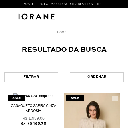
50% OFF 10% EXTRA • CUPOM EXTRA10 • APROVEITE!
RESULTADO DA BUSCA
FILTRAR
ORDENAR
CASAQUETO SAFIRA CINZA
ARDÓSIA
R$ 1.989,00
6
R$ 165,75
x