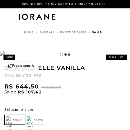
50% OFF 10% EXTRA • CUPOM EXTRA10 • APROVEITE!
SHOP ALL
PARTE DE BAIXO
SAIAS
Sale
NXT LVL
SAIA MIDI ELLE VANILLA
Provar com IA
Cód:
NX4138-976
R$ 644,50
R$ 1.289,00
6x
de
R$ 107,42
Selecione a cor
AREIA
PRETO