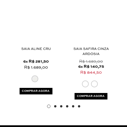
Aceito os
termos e polí­ticas de privacidade
T
SAIA ALINE CRU
SAIA SAFIRA CINZA
SA
ARDÓSIA
6
R$ 281,50
R$ 1.689,00
x
6
R$ 140,75
x
R$ 1.689,00
R$ 844,50
COMPRAR AGORA
COMPRAR AGORA