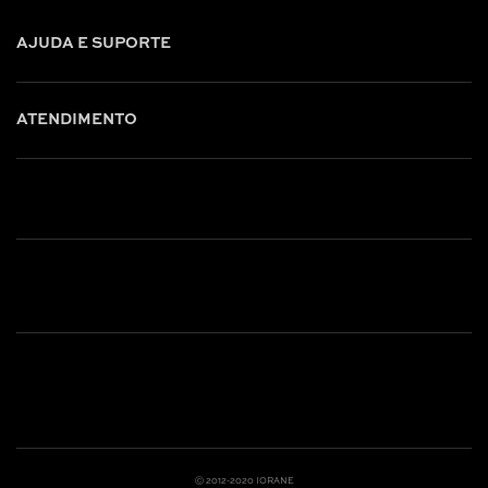
AJUDA E SUPORTE
ATENDIMENTO
Shop online: (31) 2010-4222
Whatsapp: (31) 97219-6604
Email: shoponline@iorane.com.br
Nossas Lojas
Ⓒ 2012-2020 IORANE