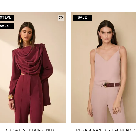
XT LVL
Aceito os
termos e polí­ticas de privacidade
BLUSA LINDY BURGUNDY
REGATA NANCY ROSA QUART