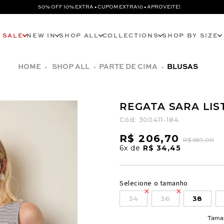
50% OFF 10% EXTRA • CUPOM EXTRA10 • APROVEITE!
SALE
NEW IN
SHOP ALL
COLLECTIONS
SHOP BY SIZE
SHOP ALL
PARTE DE CIMA
BLUSAS
REGATA SARA LI
Cód:
300411-184
R$ 206,70
R$ 689,00
6x
de
R$ 34,45
Selecione o tamanho
34
36
38
Tama