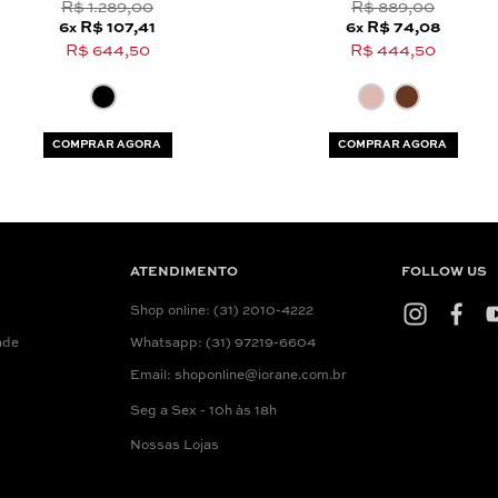
R$ 1.289,00
R$ 889,00
6
R$ 107,41
6
R$ 74,08
x
x
R$ 644,50
R$ 444,50
COMPRAR AGORA
COMPRAR AGORA
ATENDIMENTO
FOLLOW US
Shop online: (31) 2010-4222
ade
Whatsapp: (31) 97219-6604
Email: shoponline@iorane.com.br
Seg a Sex - 10h às 18h
Nossas Lojas