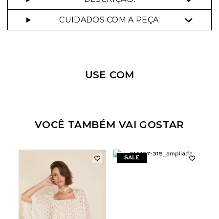
CUIDADOS COM A PEÇA:
Nossa personal shopper
pode te ajudar!
USE COM
Selecione o tamanho que você deseja:
34
36
38
40
VOCÊ TAMBÉM VAI GOSTAR