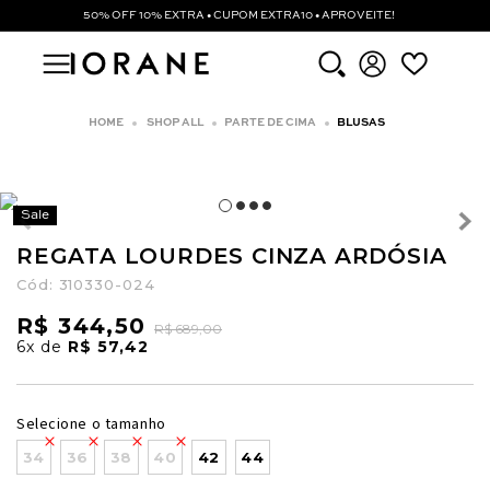
50% OFF 10% EXTRA • CUPOM EXTRA10 • APROVEITE!
SHOP ALL
PARTE DE CIMA
BLUSAS
Sale
REGATA LOURDES CINZA ARDÓSIA
Cód:
310330-024
R$ 344,50
R$ 689,00
6x
de
R$ 57,42
Selecione o tamanho
34
36
38
40
42
44