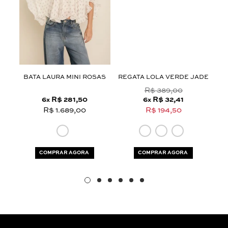
Aceito os
termos e polí­ticas de privacidade
M
BATA LAURA MINI ROSAS
REGATA LOLA VERDE JADE
R$ 389,00
6
R$ 281,50
6
R$ 32,41
x
x
R$ 1.689,00
R$ 194,50
COMPRAR AGORA
COMPRAR AGORA