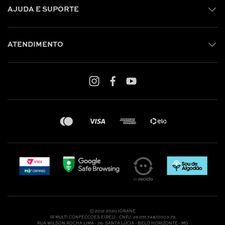
AJUDA E SUPORTE
ATENDIMENTO
Shop online: (31) 2010-4222
Whatsapp: (31) 97219-6604
Email: shoponline@iorane.com.br
Nossas Lojas
Ⓒ 2012-2020 IORANE
IR MULTI CONFECCOES EIRELI - CNPJ: 26.051.748/0003-79
RUA WILSON ROCHA LIMA - 26- SANTA LÚCIA - BELO HORIZONTE - MG