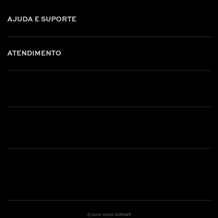
AJUDA E SUPORTE
ATENDIMENTO
Shop online: (31) 2010-4222
Whatsapp: (31) 97219-6604
Email: shoponline@iorane.com.br
Nossas Lojas
Ⓒ 2012-2020 IORANE