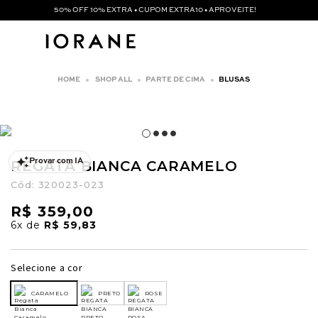
50% OFF 10% EXTRA • CUPOM EXTRA10 • APROVEITE!
SHOP ALL
PARTE DE CIMA
BLUSAS
REGATA BIANCA CARAMELO
Provar com IA
Cód:
320023-023
R$ 359,00
6x
de
R$ 59,83
Selecione a cor
CARAMELO
PRETO
ROSE