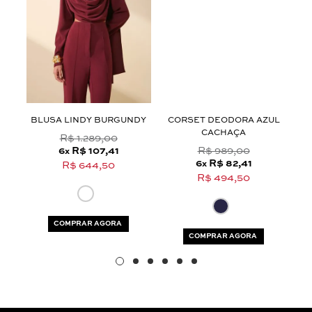
Aceito os
termos e polí­ticas de privacidade
U
BLUSA LINDY BURGUNDY
CORSET DEODORA AZUL
C
CACHAÇA
R$ 1.289,00
6
R$ 107,41
R$ 989,00
x
6
R$ 82,41
x
R$ 644,50
R$ 494,50
COMPRAR AGORA
COMPRAR AGORA