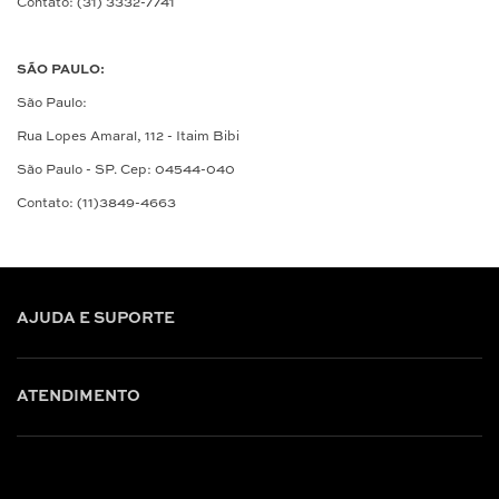
Contato: (31) 3332-7741
SÃO PAULO:
São Paulo:
Rua Lopes Amaral, 112 - Itaim Bibi
São Paulo - SP. Cep: 04544-040
Contato: (11)3849-4663
AJUDA E SUPORTE
ATENDIMENTO
Shop online: (31) 2010-4222
Whatsapp: (31) 97219-6604