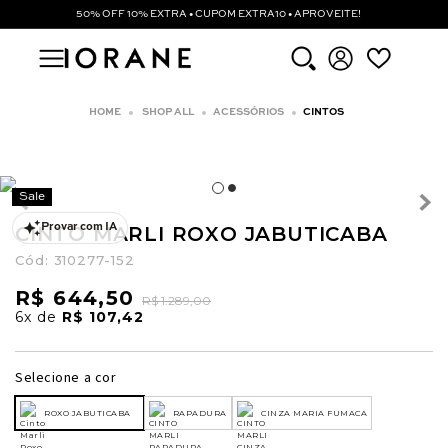
50% OFF 10% EXTRA • CUPOM EXTRA10 • APROVEITE!
SHOP ALL
ACESSÓRIOS
CINTOS
Sale
CINTO MARLI ROXO JABUTICABA
Provar com IA
Cód:
310277-152
R$ 644,50
R$ 1.289,00
6x
de
R$ 107,42
Selecione a cor
ROXO JABUTICABA
RAPADURA
CINZA MARIA FUMACA