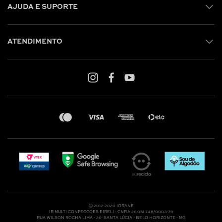
AJUDA E SUPORTE
ATENDIMENTO
Shop online: (31) 2010-4222
Whatsapp: (31) 97219-6604
Email: shoponline@iorane.com.br
Nossas Lojas
Ⓒ 2012-2020 IORANE
IR MULTI CONFECCOES EIRELI - CNPJ: 26.051.748/0003-79
RUA WILSON ROCHA LIMA - 26- SANTA LÚCIA - BELO HORIZONTE - MG