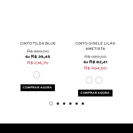
Aceito os
termos e polí­ticas de privacidade
CINTO TILDA BLUE
CINTO GISELE LILÁS
AMETISTA
R$ 889,00
6
R$ 39,45
R$ 989,00
x
6
R$ 82,41
x
R$ 236,70
R$ 494,50
COMPRAR AGORA
COMPRAR AGORA