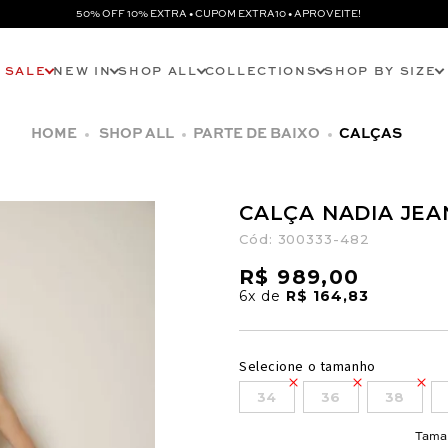
50% OFF 10% EXTRA • CUPOM EXTRA10 • APROVEITE!
SALE
NEW IN
SHOP ALL
COLLECTIONS
SHOP BY SIZE
SHOP ALL
PARTE DE BAIXO
CALÇAS
CALÇA NADIA JEA
Cód:
300333-482
R$ 989,00
6x
de
R$ 164,83
Selecione o tamanho
34
36
38
Tama