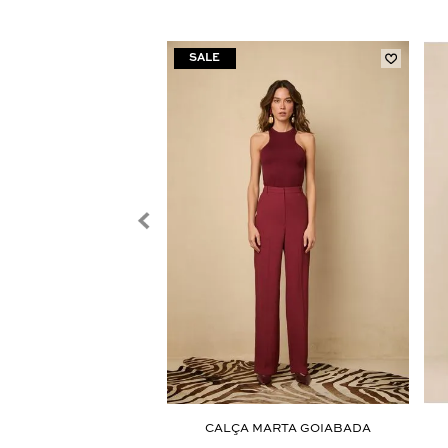
ATITA JEANS MÉDIO
CALÇA MARTA GOIABADA