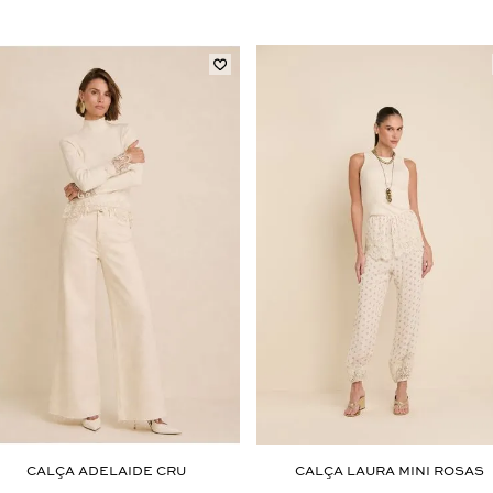
Aceito os
termos e polí­ticas de privacidade
CALÇA ADELAIDE CRU
CALÇA LAURA MINI ROSAS