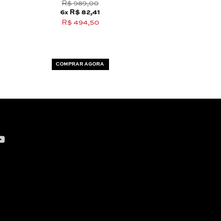
R$ 989,00
R$ 1.489,
6
R$ 82,41
6
R$ 124
x
x
R$ 494,50
R$ 744,
COMPRAR AGORA
COMPRAR AG