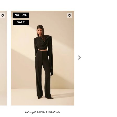
NXT LVL
CALÇA LINDY BLACK
CALÇA JOLIE MAR