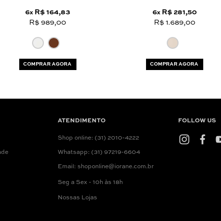
6
R$ 164,83
6
R$ 281,50
x
x
R$ 989,00
R$ 1.689,00
COMPRAR AGORA
COMPRAR AGORA
ATENDIMENTO
FOLLOW US
Shop online: (31) 2010-4222
ade
Whatsapp: (31) 97219-6604
Email: shoponline@iorane.com.br
Seg a Sex - 10h às 18h
Nossas Lojas