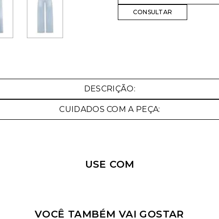
Nossa personal shopper
pode te ajudar!
DESCRIÇÃO:
Selecione o tamanho que você deseja:
CUIDADOS COM A PEÇA:
34
36
38
44
USE COM
VOCÊ TAMBÉM VAI GOSTAR