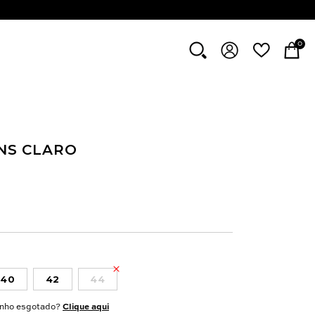
0
NS CLARO
40
42
44
nho esgotado?
Clique aqui