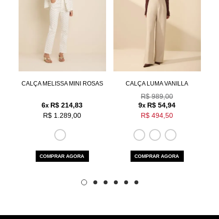
Aceito os
termos e polí­ticas de privacidade
IZ
CALÇA MELISSA MINI ROSAS
CALÇA LUMA VANILLA
R$ 989,00
6
R$ 214,83
9
R$ 54,94
x
x
R$ 1.289,00
R$ 494,50
COMPRAR AGORA
COMPRAR AGORA