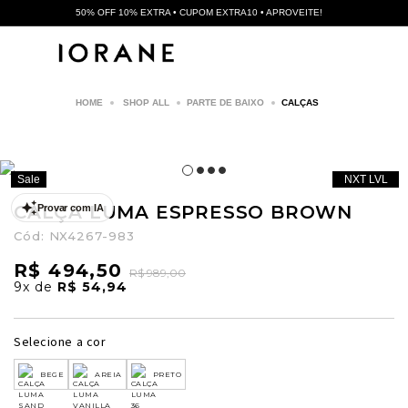
50% OFF 10% EXTRA • CUPOM EXTRA10 • APROVEITE!
SHOP ALL
PARTE DE BAIXO
CALÇAS
Sale
NXT LVL
CALÇA LUMA ESPRESSO BROWN
Provar com IA
Cód:
NX4267-983
R$ 494,50
R$ 989,00
9x
de
R$ 54,94
Selecione a cor
BEGE
AREIA
PRETO