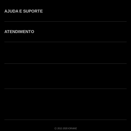
AJUDA E SUPORTE
ATENDIMENTO
Shop online: (31) 2010-4222
Whatsapp: (31) 97219-6604
Email: shoponline@iorane.com.br
Nossas Lojas
Ⓒ 2012-2020 IORANE