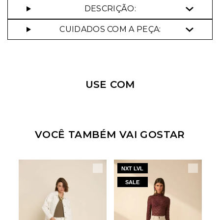
DESCRIÇÃO:
CUIDADOS COM A PEÇA:
Nossa personal shopper
pode te ajudar!
USE COM
Selecione o tamanho que você deseja:
34
38
42
44
VOCÊ TAMBÉM VAI GOSTAR
NXT LVL
N