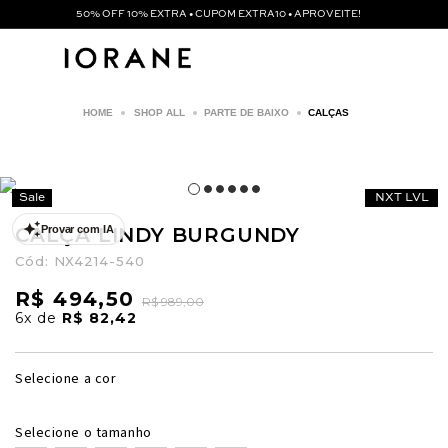
50% OFF 10% EXTRA • CUPOM EXTRA10 • APROVEITE!
SHOP ALL
PARTE DE BAIXO
CALÇAS
Sale
NXT LVL
CALÇA LINDY BURGUNDY
Provar com IA
Cód:
NX4214-540
R$ 494,50
R$ 989,00
6x
de
R$ 82,42
Selecione a cor
Selecione o tamanho