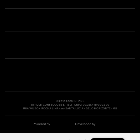
Shop online: (31) 2010-4222
Whatsapp: (31) 97219-6604
Email: shoponline@iorane.com.br
Nossas Lojas
Ⓒ 2012-2020 IORANE
IR MULTI CONFECCOES EIRELI - CNPJ: 26.051.748/0003-79
RUA WILSON ROCHA LIMA - 26- SANTA LÚCIA - BELO HORIZONTE - MG
Powered by
Developed by