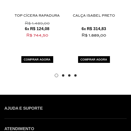
ROM
TOP CÍCERA RAPADURA
CALÇA ISABEL PRETO
BL
R$ 1.489,00
6
R$ 124,08
6
R$ 314,83
x
x
R$ 744,50
R$ 1.889,00
COMPRAR AGORA
COMPRAR AGORA
AJUDA E SUPORTE
ATENDIMENTO