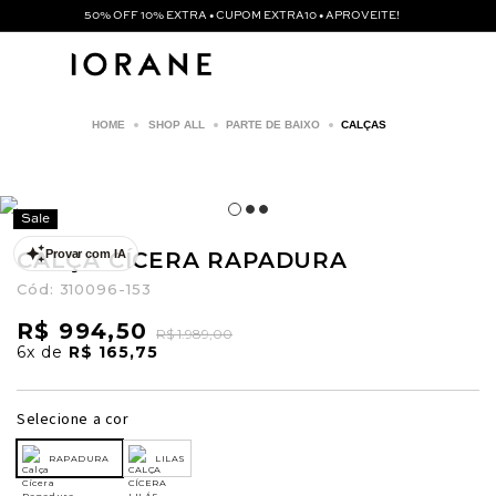
50% OFF 10% EXTRA • CUPOM EXTRA10 • APROVEITE!
SHOP ALL
PARTE DE BAIXO
CALÇAS
Sale
CALÇA CÍCERA RAPADURA
Provar com IA
Cód:
310096-153
R$ 994,50
R$ 1.989,00
6x
de
R$ 165,75
Selecione a cor
RAPADURA
LILAS