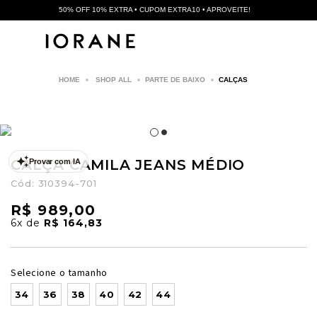
50% OFF 10% EXTRA • CUPOM EXTRA10 • APROVEITE!
SHOP ALL
PARTE DE BAIXO
CALÇAS
CALÇA CAMILA JEANS MÉDIO
Provar com IA
Cód:
310394-701
R$ 989,00
6x
de
R$ 164,83
Selecione o tamanho
34
36
38
40
42
44