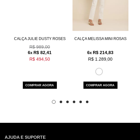
HO
CALÇA JULIE DUSTY ROSES
CALÇA MELISSA MINI ROSAS
CA
R$ 989,00
6
R$ 82,41
6
R$ 214,83
x
x
R$ 494,50
R$ 1.289,00
COMPRAR AGORA
COMPRAR AGORA
AJUDA E SUPORTE