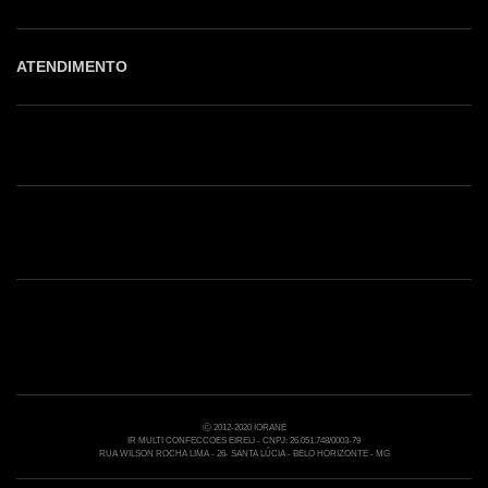
ATENDIMENTO
Shop online: (31) 2010-4222
Whatsapp: (31) 97219-6604
Email: shoponline@iorane.com.br
Nossas Lojas
Ⓒ 2012-2020 IORANE
IR MULTI CONFECCOES EIRELI - CNPJ: 26.051.748/0003-79
RUA WILSON ROCHA LIMA - 26- SANTA LÚCIA - BELO HORIZONTE - MG