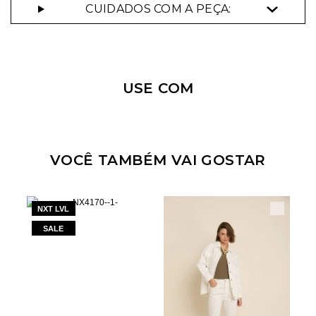
CUIDADOS COM A PEÇA:
Nossa personal shopper
pode te ajudar!
USE COM
Selecione o tamanho que você deseja:
VOCÊ TAMBÉM VAI GOSTAR
NXT LVL
Aceito os
termos e polí­ticas de privacidade