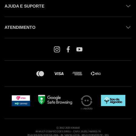
AJUDA E SUPORTE
ATENDIMENTO
Shop online: (31) 2010-4222
Whatsapp: (31) 97219-6604
Email: shoponline@iorane.com.br
Nossas Lojas
Ⓒ 2012-2020 IORANE
IR MULTI CONFECCOES EIRELI - CNPJ: 26.051.748/0003-79
RUA WILSON ROCHA LIMA - 26- SANTA LÚCIA - BELO HORIZONTE - MG