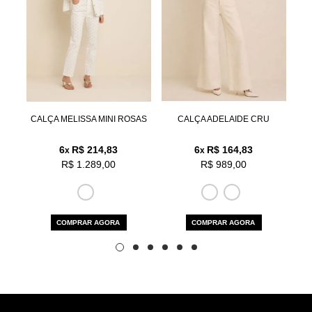
Aceito os
termos e polí­ticas de privacidade
SIA
CALÇA MELISSA MINI ROSAS
CALÇA ADELAIDE CRU
C
6
R$ 214,83
6
R$ 164,83
x
x
R$ 1.289,00
R$ 989,00
COMPRAR AGORA
COMPRAR AGORA