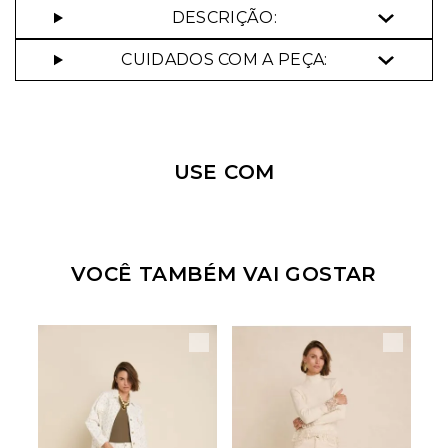
DESCRIÇÃO:
CUIDADOS COM A PEÇA:
Nossa personal shopper
pode te ajudar!
USE COM
Selecione o tamanho que você deseja:
34
36
40
42
VOCÊ TAMBÉM VAI GOSTAR