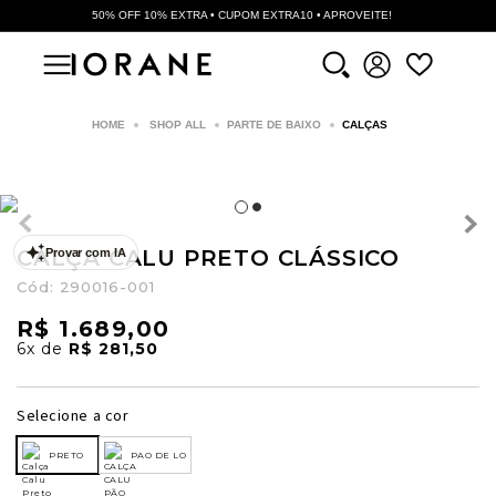
50% OFF 10% EXTRA • CUPOM EXTRA10 • APROVEITE!
SHOP ALL
PARTE DE BAIXO
CALÇAS
CALÇA CALU PRETO CLÁSSICO
Provar com IA
Cód:
290016-001
R$ 1.689,00
6x
de
R$ 281,50
Selecione a cor
PRETO
PAO DE LO