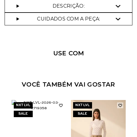
DESCRIÇÃO:
CUIDADOS COM A PEÇA:
USE COM
VOCÊ TAMBÉM VAI GOSTAR
NXT LVL
NXT LVL
N