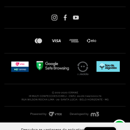
Shop online: (31) 2010-4222
Whatsapp: (31) 97219-6604
Email: shoponline@iorane.com.br
Nossas Lojas
Ⓒ 2012-2020 IORANE
IR MULTI CONFECCOES EIRELI - CNPJ: 26.051.748/0003-79
RUA WILSON ROCHA LIMA - 26- SANTA LÚCIA - BELO HORIZONTE - MG
Powered by
Developed by