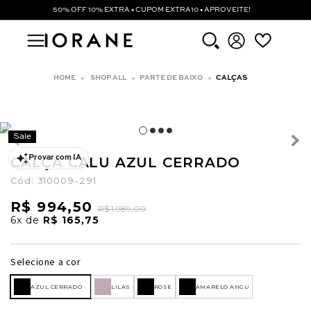
50% OFF 10% EXTRA • CUPOM EXTRA10 • APROVEITE!
SHOP ALL
PARTE DE BAIXO
CALÇAS
Sale
CALÇA CALU AZUL CERRADO
Provar com IA
Cód:
310009-291
R$ 994,50
R$ 1.989,00
6x
de
R$ 165,75
Selecione a cor
AZUL CERRADO
LILAS
ROSE
AMARELO ANGU