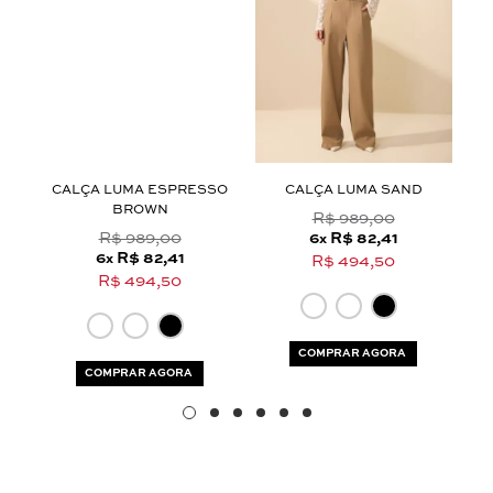
Nossa personal shopper
pode te ajudar!
Selecione o tamanho que você deseja:
34
38
40
UL
CALÇA LUMA ESPRESSO
CALÇA LUMA SAND
BROWN
R$ 989,00
R$ 989,00
6
R$ 82,41
x
6
R$ 82,41
x
R$ 494,50
R$ 494,50
COMPRAR AGORA
COMPRAR AGORA
Aceito os
termos e polí­ticas de privacidade