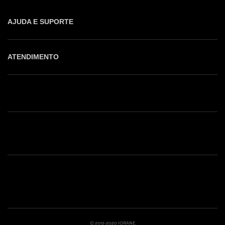
AJUDA E SUPORTE
ATENDIMENTO
Shop online: (31) 2010-4222
Whatsapp: (31) 97219-6604
Email: shoponline@iorane.com.br
Nossas Lojas
Ⓒ 2012-2020 IORANE