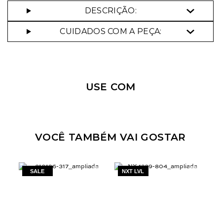
DESCRIÇÃO:
CUIDADOS COM A PEÇA:
Nossa personal shopper
pode te ajudar!
USE COM
Selecione o tamanho que você deseja:
38
40
42
44
VOCÊ TAMBÉM VAI GOSTAR
NXT LVL
N