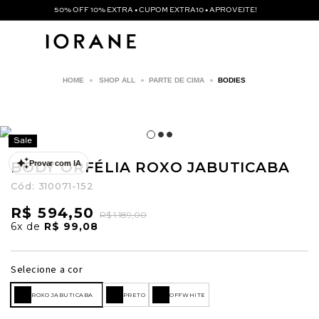
50% OFF 10% EXTRA • CUPOM EXTRA10 • APROVEITE!
SHOP ALL
PARTE DE CIMA
BODIES
Sale
BODY ORFÉLIA ROXO JABUTICABA
Provar com IA
Cód:
310071-152
R$ 594,50
R$ 1.189,00
6x
de
R$ 99,08
Selecione a cor
ROXO JABUTICABA
PRETO
OFFWHITE