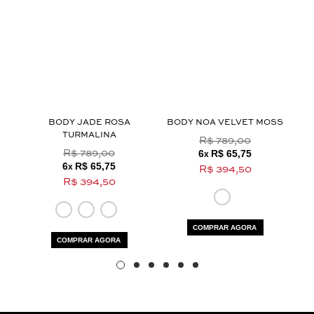
termos e polí­ticas de privacidade
Aceito os
LHO
BODY JADE ROSA
BODY NOA VELVET MOSS
TURMALINA
R$ 789,00
6
R$ 65,75
R$ 789,00
x
6
R$ 65,75
x
R$ 394,50
R$ 394,50
COMPRAR AGORA
COMPRAR AGORA