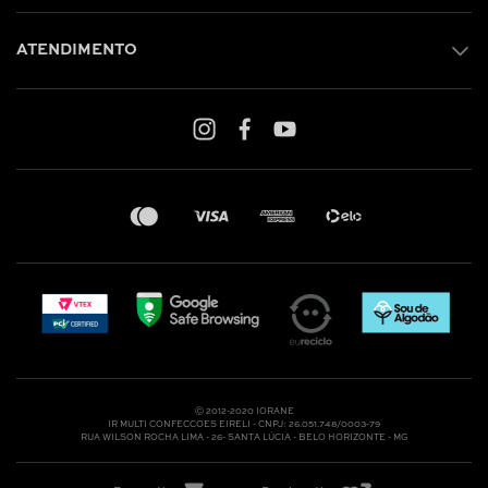
ATENDIMENTO
Shop online: (31) 2010-4222
Whatsapp: (31) 97219-6604
Email: shoponline@iorane.com.br
Nossas Lojas
Ⓒ 2012-2020 IORANE
IR MULTI CONFECCOES EIRELI - CNPJ: 26.051.748/0003-79
RUA WILSON ROCHA LIMA - 26- SANTA LÚCIA - BELO HORIZONTE - MG