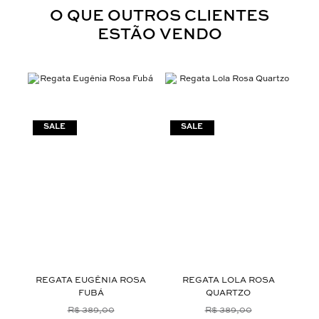
O QUE OUTROS CLIENTES
ESTÃO VENDO
 DE
REGATA EUGÊNIA ROSA
REGATA LOLA ROSA
CA
FUBÁ
QUARTZO
R$ 389,00
R$ 389,00