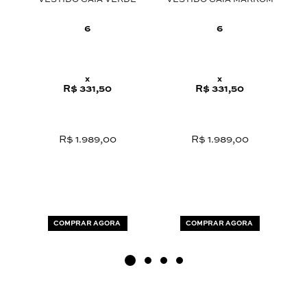
VESTIDO GAIA VERDE
VESTIDO GAIA MARROM
C
6
6
x
x
R$ 331,50
R$ 331,50
R$ 1.989,00
R$ 1.989,00
COMPRAR AGORA
COMPRAR AGORA