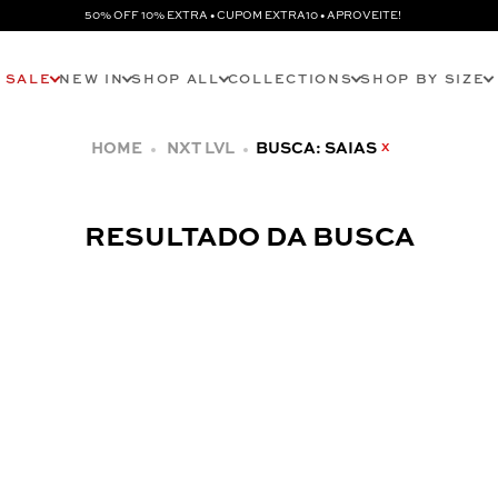
50% OFF 10% EXTRA • CUPOM EXTRA10 • APROVEITE!
SALE
NEW IN
SHOP ALL
COLLECTIONS
SHOP BY SIZE
NXT LVL
BUSCA: SAIAS
X
RESULTADO DA BUSCA