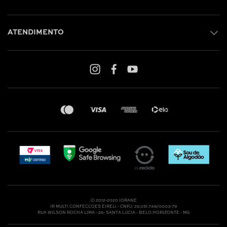
ATENDIMENTO
Shop online: (31) 2010-4222
Whatsapp: (31) 97219-6604
Email: shoponline@iorane.com.br
Nossas Lojas
Ⓒ 2012-2020 IORANE
IR MULTI CONFECCOES EIRELI - CNPJ: 26.051.748/0003-79
RUA WILSON ROCHA LIMA - 26- SANTA LÚCIA - BELO HORIZONTE - MG