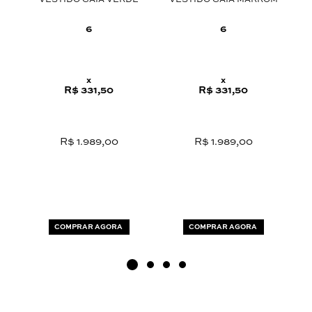
ZUL
VESTIDO GAIA VERDE
VESTIDO GAIA MARROM
C
6
6
x
x
R$ 331,50
R$ 331,50
R$ 1.989,00
R$ 1.989,00
COMPRAR AGORA
COMPRAR AGORA