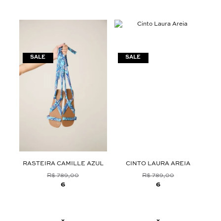
RASTEIRA CAMILLE AZUL
CINTO LAURA AREIA
T
R$ 789,00
R$ 789,00
6
6