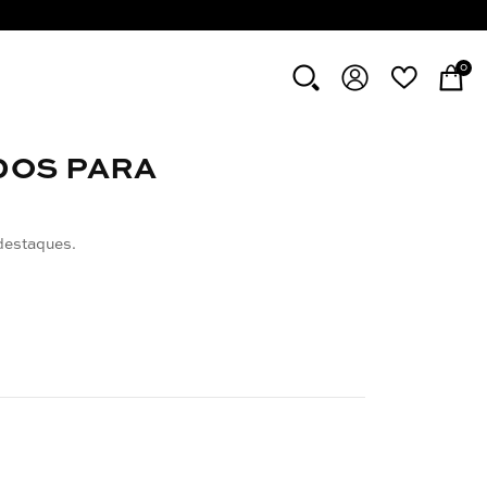
0
DOS PARA
destaques.