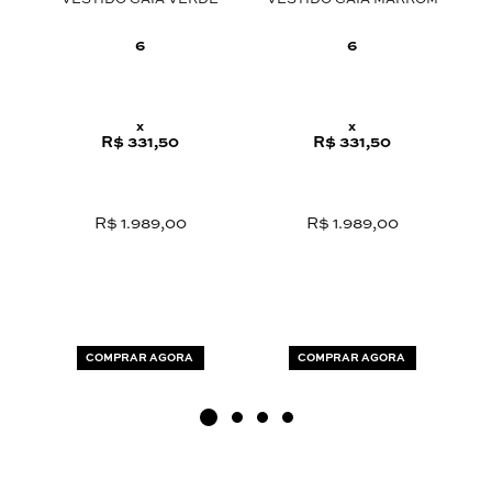
VESTIDO GAIA VERDE
VESTIDO GAIA MARROM
C
6
6
x
x
R$ 331,50
R$ 331,50
R$ 1.989,00
R$ 1.989,00
COMPRAR AGORA
COMPRAR AGORA