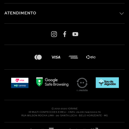
ATENDIMENTO
Shop online: (31) 2010-4222
Whatsapp: (31) 97219-6604
Email: shoponline@iorane.com.br
Nossas Lojas
Ⓒ 2012-2020 IORANE
IR MULTI CONFECCOES EIRELI - CNPJ: 26.051.748/0003-79
RUA WILSON ROCHA LIMA - 26- SANTA LÚCIA - BELO HORIZONTE - MG