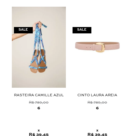
RASTEIRA CAMILLE AZUL
CINTO LAURA AREIA
T
R$ 789,00
R$ 789,00
6
6
x
x
R$ 39,45
R$ 39,45