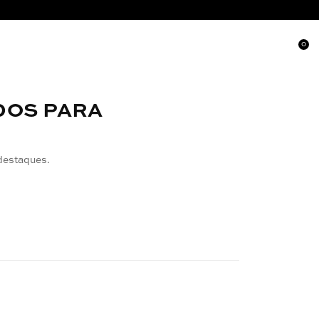
0
DOS PARA
destaques.