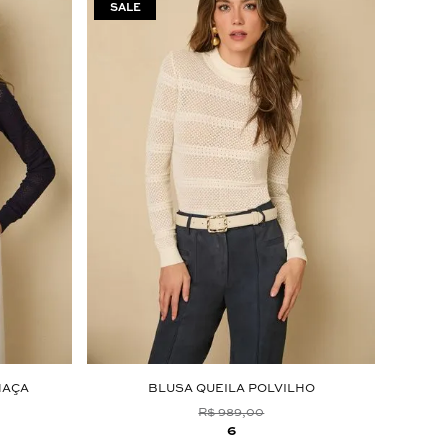
HAÇA
BLUSA QUEILA POLVILHO
VES
R$ 989,00
6