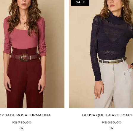
Y JADE ROSA TURMALINA
BLUSA QUEILA AZUL CAC
R$ 789,00
R$ 989,00
6
6