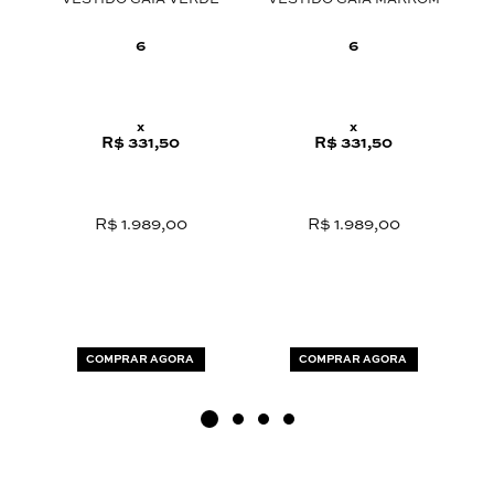
VESTIDO GAIA VERDE
VESTIDO GAIA MARROM
C
6
6
x
x
R$ 331,50
R$ 331,50
R$ 1.989,00
R$ 1.989,00
COMPRAR AGORA
COMPRAR AGORA