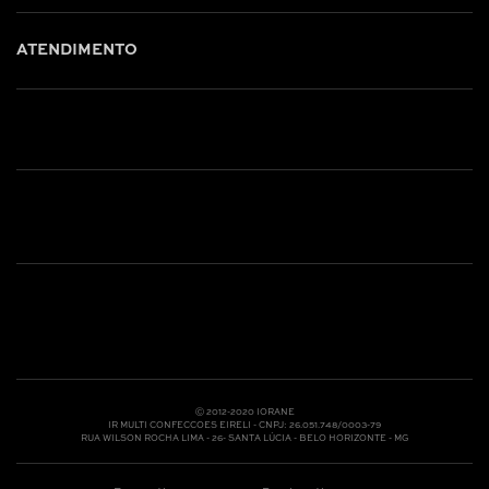
ATENDIMENTO
Shop online: (31) 2010-4222
Whatsapp: (31) 97219-6604
Email: shoponline@iorane.com.br
Nossas Lojas
Ⓒ 2012-2020 IORANE
IR MULTI CONFECCOES EIRELI - CNPJ: 26.051.748/0003-79
RUA WILSON ROCHA LIMA - 26- SANTA LÚCIA - BELO HORIZONTE - MG