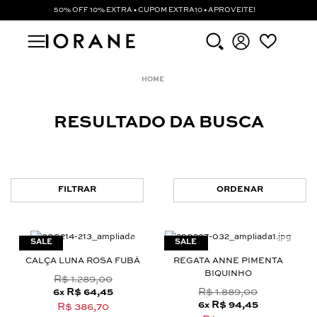
50% OFF 10% EXTRA • CUPOM EXTRA10 • APROVEITE!
RESULTADO DA BUSCA
FILTRAR
ORDENAR
CALÇA LUNA ROSA FUBÁ
REGATA ANNE PIMENTA
BIQUINHO
R$ 1.289,00
6
R$ 64,45
R$ 1.889,00
x
6
R$ 94,45
x
R$ 386,70