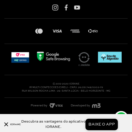
Whatsapp: (31) 97219-6604
Email: shoponline@iorane.com.br
Nossas Lojas
Ⓒ 2012-2020 IORANE
IR MULTI CONFECCOES EIRELI - CNPJ: 26.051.748/0003-79
RUA WILSON ROCHA LIMA - 26- SANTA LÚCIA - BELO HORIZONTE - MG
Powered by
Developed by
Descubra as vantagens do aplicativo
BAIXE O APP
IORANE.