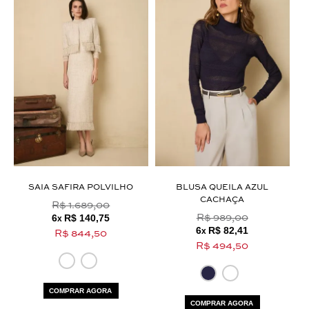
SAIA SAFIRA POLVILHO
BLUSA QUEILA AZUL
CACHAÇA
R$ 1.689,00
6
R$ 140,75
R$ 989,00
x
6
R$ 82,41
x
R$ 844,50
R$ 494,50
COMPRAR AGORA
COMPRAR AGORA