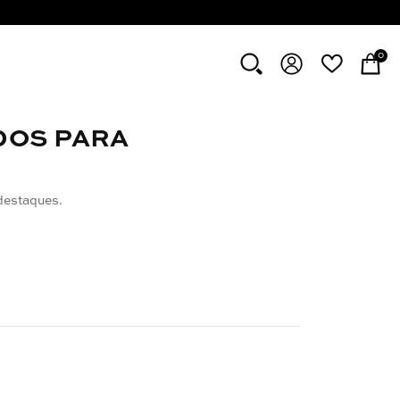
0
DOS PARA
destaques.