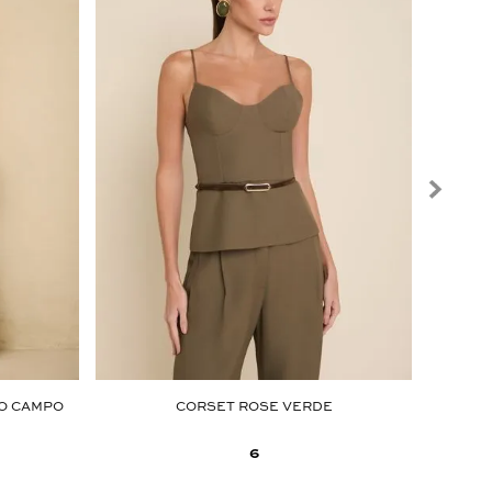
DO CAMPO
CORSET ROSE VERDE
VES
6